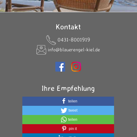
Kontakt
0431-8001919
info@blauerengel-kiel.de
Ihre Empfehlung
teilen
tweet
teilen
pin it