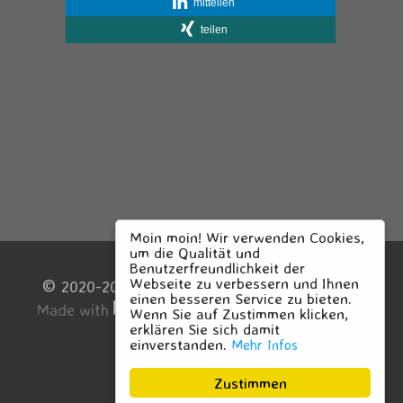
mitteilen
teilen
Moin moin! Wir verwenden Cookies,
um die Qualität und
3
Benutzerfreundlichkeit der
Webseite zu verbessern und Ihnen
©
2020-2024 Blauer Engel Kiel
einen besseren Service zu bieten.
Made with
by
Arwed Grön
Wenn Sie auf Zustimmen klicken,
erklären Sie sich damit
einverstanden.
Mehr Infos
Zustimmen