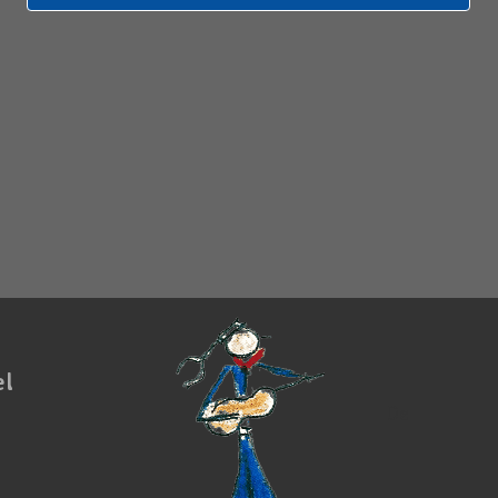
el
De