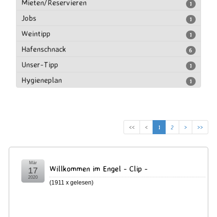
Mieten/Reservieren
1
Jobs
1
Weintipp
1
Hafenschnack
6
Unser-Tipp
1
Hygieneplan
1
<<
<
1
2
>
>>
Mär
Willkommen im Engel - Clip -
17
2020
(
1911 x gelesen
)