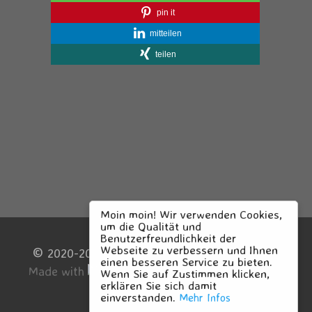
pin it
mitteilen
teilen
Moin moin! Wir verwenden Cookies,
um die Qualität und
3
Benutzerfreundlichkeit der
Webseite zu verbessern und Ihnen
©
2020-2024 Blauer Engel Kiel
einen besseren Service zu bieten.
Made with
by
Arwed Grön
Wenn Sie auf Zustimmen klicken,
erklären Sie sich damit
einverstanden.
Mehr Infos