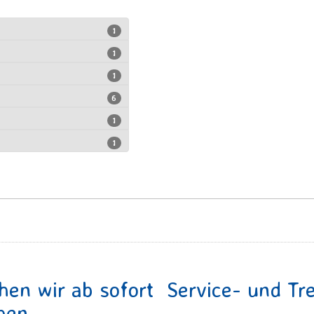
1
1
1
6
1
1
hen wir ab sofort Service- und Tre
en...