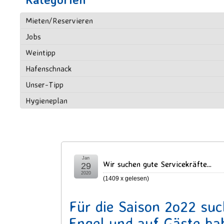
Mieten/Reservieren
Jobs
Weintipp
Hafenschnack
Unser-Tipp
Hygieneplan
Jan
Wir suchen gute Servicekräfte...
29
2020
(
1409 x gelesen
)
Für die Saison 2o22 suc
Engel und auf Gäste hab