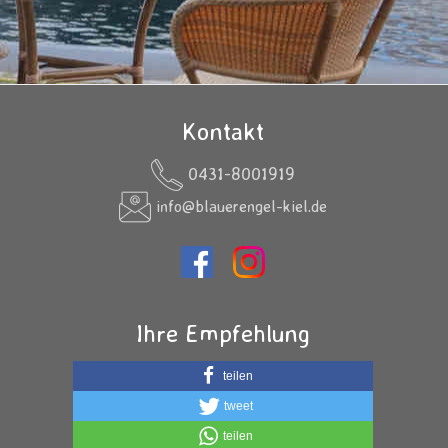
Kontakt
0431-8001919
info@blauerengel-kiel.de
Ihre Empfehlung
teilen
tweet
teilen