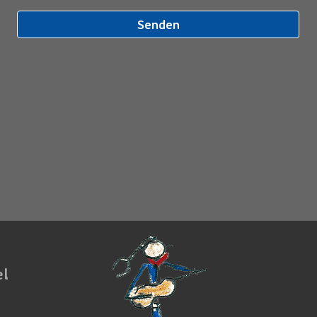
el
De